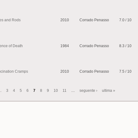
es and Rods
2010
Corrado Penasso
7.0 / 10
ence of Death
1984
Corrado Penasso
8.3 / 10
ucination Cramps
2010
Corrado Penasso
7.5 / 10
…
3
4
5
6
7
8
9
10
11
…
seguente ›
ultima »