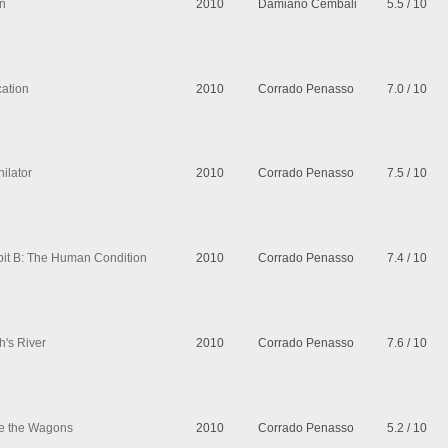
n
2010
Damiano Cembali
5.5 / 10
cation
2010
Corrado Penasso
7.0 / 10
ilator
2010
Corrado Penasso
7.5 / 10
bit B: The Human Condition
2010
Corrado Penasso
7.4 / 10
h's River
2010
Corrado Penasso
7.6 / 10
le the Wagons
2010
Corrado Penasso
5.2 / 10