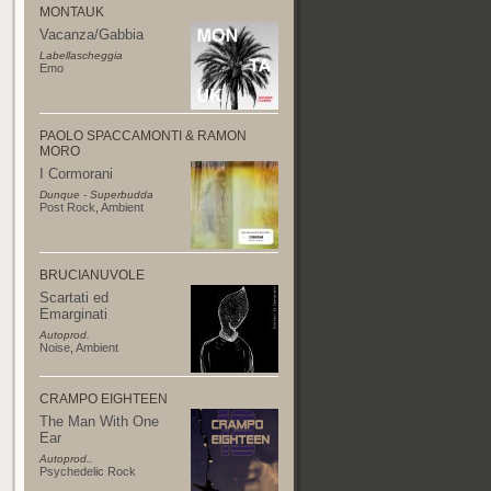
MONTAUK
Vacanza/Gabbia
Labellascheggia
Emo
PAOLO SPACCAMONTI & RAMON
MORO
I Cormorani
Dunque - Superbudda
Post Rock
,
Ambient
BRUCIANUVOLE
Scartati ed
Emarginati
Autoprod.
Noise
,
Ambient
CRAMPO EIGHTEEN
The Man With One
Ear
Autoprod..
Psychedelic Rock