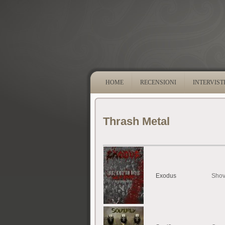
HOME
RECENSIONI
INTERVIST
Thrash Metal
Exodus
Shov