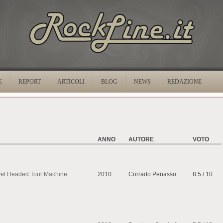
E
REPORT
ARTICOLI
BLOG
NEWS
REDAZIONE
ANNO
AUTORE
VOTO
el Headed Tour Machine
2010
Corrado Penasso
8.5 / 10