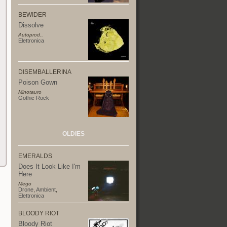
BEWIDER
Dissolve
Autoprod..
Elettronica
DISEMBALLERINA
Poison Gown
Minotauro
Gothic Rock
OLDIES
EMERALDS
Does It Look Like I'm
Here
Mego
Drone
,
Ambient
,
Elettronica
BLOODY RIOT
Bloody Riot