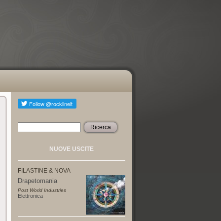
Ricerca
Form di ricerca
NUOVE USCITE
FILASTINE & NOVA
Drapetomania
Post World Industries
Elettronica