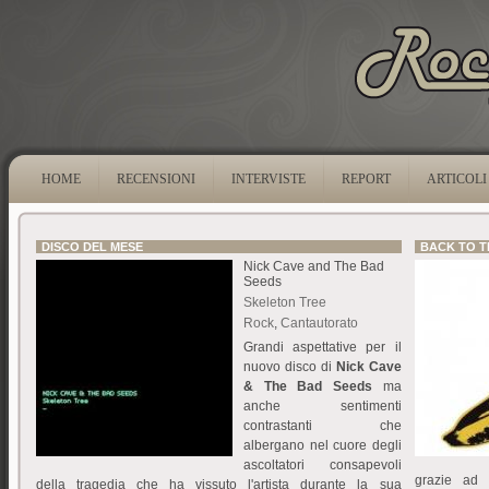
HOME
RECENSIONI
INTERVISTE
REPORT
ARTICOLI
DISCO DEL MESE
BACK TO T
Nick Cave and The Bad
Seeds
Skeleton Tree
Rock
,
Cantautorato
Grandi aspettative per il
nuovo disco di
Nick Cave
& The Bad Seeds
ma
anche sentimenti
contrastanti che
albergano nel cuore degli
ascoltatori consapevoli
grazie ad 
della tragedia che ha vissuto l'artista durante la sua