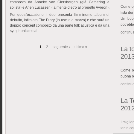
composto da Anneke van Giersbergen (già Gathering e
Come og
solista) e Arjen Lucassen (la mente dietro al progetto Ayreon).
lista de
Per quest'occasione il duo presenta l'imminente album di
Un buon
debutto, intitolato The Diary (in uscita a marzo) e che sarà un
potrebbe
doppio concept composto da una parte folk acustica e da una
symphonic metal.
continua 
1
2
seguente ›
ultima »
La to
Pagine
201
Come ogn
buona o
continua 
La To
201
I miglio
tante co