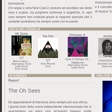
rivoluzionar
lavorazione.
e il concett
Chi segue e ama Nick Cave è avvezzo ad ascoltare sia storie
di musica "ro
nere e scabre, sia preghiere luminose e angeliche, in ogni
caso sempre ben costruite grazie al rapporto speciale che il
cantante australiano ha sempre avuto con le parole.
ROCKLINE CONSIGLIA
Mt. Zuma
Dinosaur Jr.
The Pier
Anohn
S/T
Give A Glimpe Of...
S/T
Hopeless
More Letters...
Jagjaguwar
Alternative Rock
Faro Record
Secretly Ca
Alternative Rock
Indie Rock
Emo
Elettron
Indie Rock
Emo Rock
IN EVIDENZA
I MIGLIORI
Report
The Oh Sees
Gli appuntamenti di Interzona sono sempre più una chicca.
I grandi nomi della scena indipendente internazionale che si
avvicendano sul palco (ora all’aperto) rivelano scelte