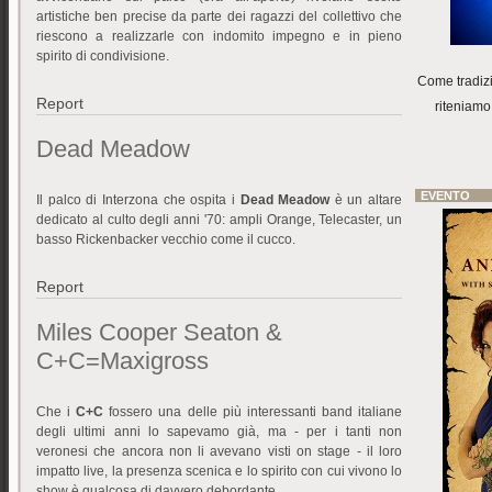
artistiche ben precise da parte dei ragazzi del collettivo che
riescono a realizzarle con indomito impegno e in pieno
spirito di condivisione.
Come tradizi
Report
riteniamo
Dead Meadow
EVENTO
Il palco di Interzona che ospita i
Dead Meadow
è un altare
dedicato al culto degli anni '70: ampli Orange, Telecaster, un
basso Rickenbacker vecchio come il cucco.
Report
Miles Cooper Seaton &
C+C=Maxigross
Che i
C+C
fossero una delle più interessanti band italiane
degli ultimi anni lo sapevamo già, ma - per i tanti non
veronesi che ancora non li avevano visti on stage - il loro
impatto live, la presenza scenica e lo spirito con cui vivono lo
show è qualcosa di davvero debordante.