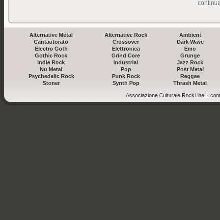
continua 
Alternative Metal
Alternative Rock
Ambient
Cantautorato
Crossover
Dark Wave
Electro Goth
Elettronica
Emo
Gothic Rock
Grind Core
Grunge
Indie Rock
Industrial
Jazz Rock
Nu Metal
Pop
Post Metal
Psychedelic Rock
Punk Rock
Reggae
Stoner
Synth Pop
Thrash Metal
Associazione Culturale RockLine. I cont