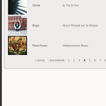
Dente
Io Tra Di Noi
Bugo
Nuovi Rimedi per la Miopia
Fleet Foxes
Helplessness Blues
« prima
‹ precedente
1
2
3
4
5
6
7
Pagine