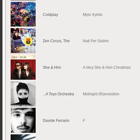
Coldplay
Mylo Xyloto
Zen Circus, The
Nati Per Subire
She & Him
A Very She & Him Christmas
...A Toys Orchestra
Midnight (R)evolution
Davide Ferrario
F