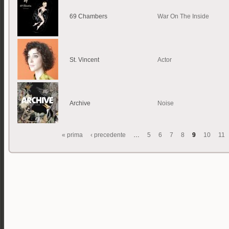
69 Chambers
War On The Inside
St. Vincent
Actor
Archive
Noise
« prima
‹ precedente
…
5
6
7
8
9
10
11
Pagine