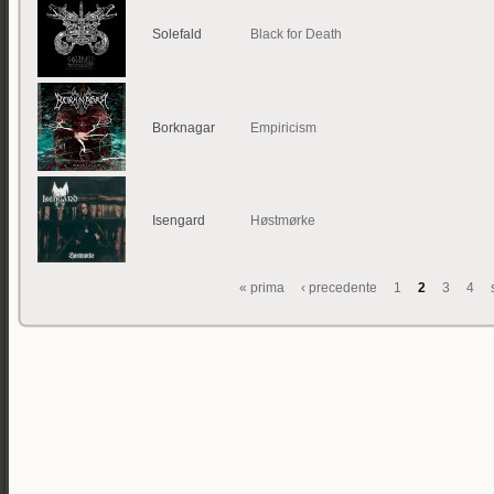
Solefald
Black for Death
Borknagar
Empiricism
Isengard
Høstmørke
« prima
‹ precedente
1
2
3
4
Pagine