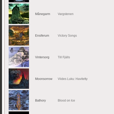
Månegarm
Vargstenen
Ensiferum
Victory Songs
Vintersorg
Till Fjälls
Moonsorrow
Viides Luku: Havitetty
Bathory
Blood on Ice