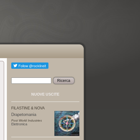
Ricerca
Form di ricerca
NUOVE USCITE
FILASTINE & NOVA
Drapetomania
Post World Industries
Elettronica