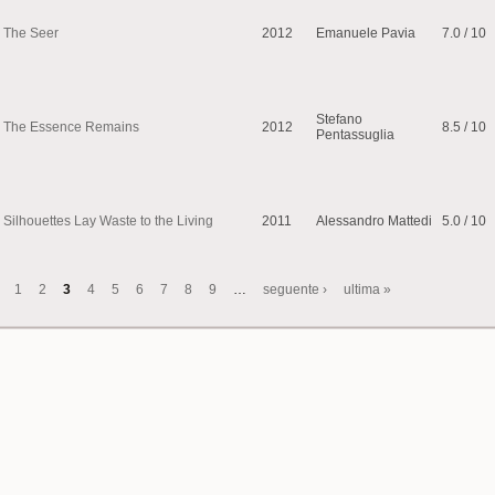
The Seer
2012
Emanuele Pavia
7.0 / 10
Stefano
The Essence Remains
2012
8.5 / 10
Pentassuglia
Silhouettes Lay Waste to the Living
2011
Alessandro Mattedi
5.0 / 10
1
2
3
4
5
6
7
8
9
…
seguente ›
ultima »