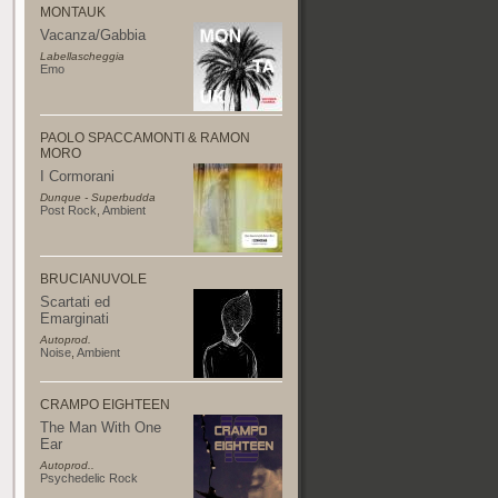
MONTAUK
Vacanza/Gabbia
Labellascheggia
Emo
PAOLO SPACCAMONTI & RAMON
MORO
I Cormorani
Dunque - Superbudda
Post Rock
,
Ambient
BRUCIANUVOLE
Scartati ed
Emarginati
Autoprod.
Noise
,
Ambient
CRAMPO EIGHTEEN
The Man With One
Ear
Autoprod..
Psychedelic Rock