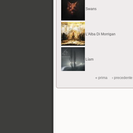
Swans
L'Alba Di Morrigan
Líam
« prima
‹ precedente
Pagine