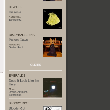
BEWIDER
Dissolve
Autoprod..
Elettronica
DISEMBALLERINA
Poison Gown
Minotauro
Gothic Rock
OLDIES
EMERALDS
Does It Look Like I'm
Here
Mego
Drone
,
Ambient
,
Elettronica
BLOODY RIOT
Bloody Riot