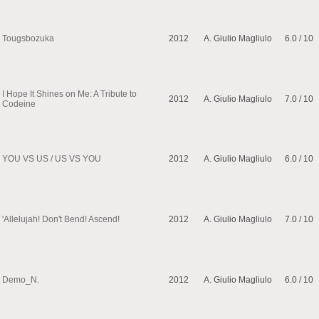
Tougsbozuka
2012
A. Giulio Magliulo
6.0 / 10
I Hope It Shines on Me: A Tribute to
2012
A. Giulio Magliulo
7.0 / 10
Codeine
YOU VS US / US VS YOU
2012
A. Giulio Magliulo
6.0 / 10
'Allelujah! Don't Bend! Ascend!
2012
A. Giulio Magliulo
7.0 / 10
Demo_N.
2012
A. Giulio Magliulo
6.0 / 10