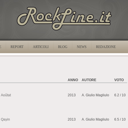
E
REPORT
ARTICOLI
BLOG
NEWS
REDAZIONE
ANNO
AUTORE
VOTO
Aoûtat
2013
A. Giulio Magliulo
6.2 / 10
Qayin
2013
A. Giulio Magliulo
6.5 / 10