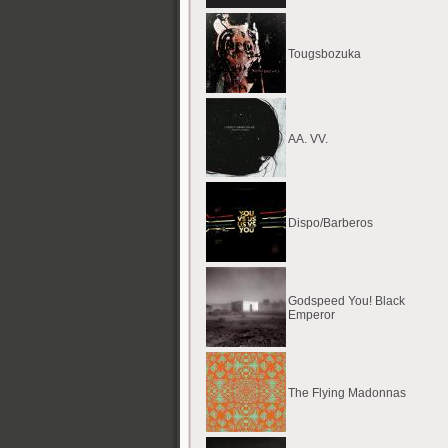
Tougsbozuka
AA. VV.
Dispo/Barberos
Godspeed You! Black
Emperor
The Flying Madonnas