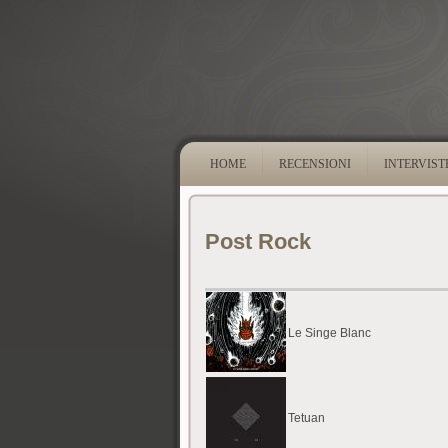
HOME
RECENSIONI
INTERVIST
Post Rock
Le Singe Blanc
Tetuan