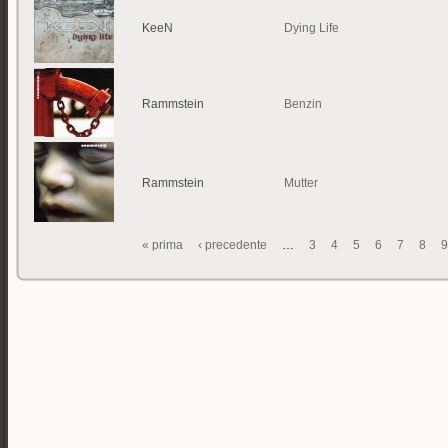
KeeN
Dying Life
Rammstein
Benzin
Rammstein
Mutter
« prima
‹ precedente
…
3
4
5
6
7
8
9
Pagine