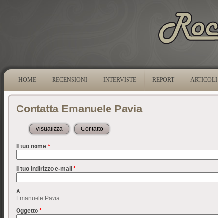
HOME
RECENSIONI
INTERVISTE
REPORT
ARTICOLI
Contatta Emanuele Pavia
Visualizza
Contatto
(scheda attiva)
Il tuo nome
*
Il tuo indirizzo e-mail
*
A
Emanuele Pavia
Oggetto
*