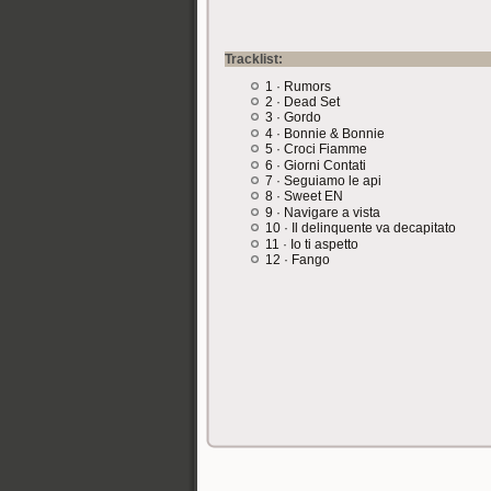
Tracklist:
1 · Rumors
2 · Dead Set
3 · Gordo
4 · Bonnie & Bonnie
5 · Croci Fiamme
6 · Giorni Contati
7 · Seguiamo le api
8 · Sweet EN
9 · Navigare a vista
10 · Il delinquente va decapitato
11 · Io ti aspetto
12 · Fango