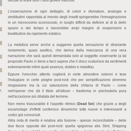
decide di tirare fuori i suoi gioielli nascosti.
L'osservazione di ogni dettaglio, di colori e sfumature, analogie e
similitudini rapportata al mondo degli insetti spingerebbe l'immaginazione
in un microcosmo sconosciuto, in luoghi difficili da definire al di là dello
spazio e del tempo e lascerebbe ampi margini di sospensioni e
beatitudine da rapimento estatico.
La metafora serve anche a suggerire quella sensazione di straniante
isolamento, quasi asettico, che deriva dalla mancanza di una vera
narrazione che sarà quindi demandata solo al soggetto osservante (a tal
proposito Paolo ci tiene a farci sapere che il disco scaturisce da sentimenti
estremamente intimi quali assenza, dubbio e malattia).
Eppure l'orecchio attento coglierà in certe atmosfere solenni e tese
l'indugiare in certe pieghe post-rock che per semplificazione diremmo
mogwaiane ma la cui saturazione della chitarra di Paolo – come
h,
nell'opener che dà il titolo all'album – trasforma in psichedelia pura
nell'accezione più dilatata del termine.
Non meno trascurabile è l'aspetto ritmico (
Dead Set
) che grazie a degli
escamotage d'effetti conferisce dinamiche tutte nuove e interessanti a
codici già conosciuti.
Altra nota di merito è relativa alla fusione - spesso inconciliabile – delle
due facce opposte del post-rock: quella spigolosa alla Slint, Shipping