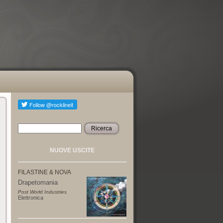
Ricerca
Form di ricerca
NUOVE USCITE
FILASTINE & NOVA
Drapetomania
Post World Industries
Elettronica