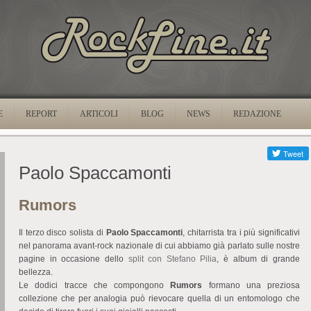
E
REPORT
ARTICOLI
BLOG
NEWS
REDAZIONE
Paolo Spaccamonti
Rumors
Il terzo disco solista di
Paolo Spaccamonti
, chitarrista tra i più significativi
nel panorama avant-rock nazionale di cui abbiamo già parlato sulle nostre
pagine in occasione dello
split con Stefano Pilia
, è album di grande
bellezza.
Le dodici tracce che compongono
Rumors
formano una preziosa
collezione che per analogia può rievocare quella di un entomologo che