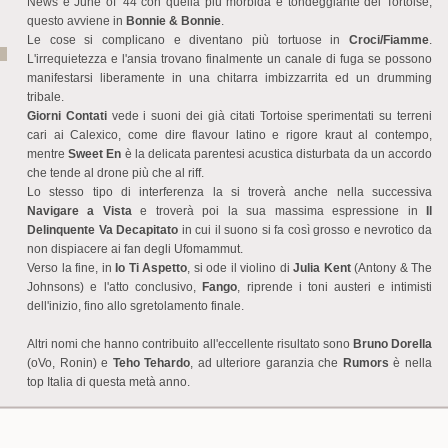
News e June of '44 con quella più morbida e tondeggiante dei Tortoise;
questo avviene in
Bonnie & Bonnie
.
Le cose si complicano e diventano più tortuose in
Croci/Fiamme
.
L'irrequietezza e l'ansia trovano finalmente un canale di fuga se possono
manifestarsi liberamente in una chitarra imbizzarrita ed un drumming
tribale.
Giorni Contati
vede i suoni dei già citati Tortoise sperimentati su terreni
cari ai Calexico, come dire flavour latino e rigore kraut al contempo,
mentre
Sweet En
è la delicata parentesi acustica disturbata da un accordo
che tende al drone più che al riff.
Lo stesso tipo di interferenza la si troverà anche nella successiva
Navigare a Vista
e troverà poi la sua massima espressione in
Il
Delinquente Va Decapitato
in cui il suono si fa così grosso e nevrotico da
non dispiacere ai fan degli Ufomammut.
Verso la fine, in
Io Ti Aspetto
, si ode il violino di
Julia Kent
(Antony & The
Johnsons) e l'atto conclusivo,
Fango
, riprende i toni austeri e intimisti
dell'inizio, fino allo sgretolamento finale.
Altri nomi che hanno contribuito all'eccellente risultato sono
Bruno Dorella
(oVo, Ronin) e
Teho Tehardo
, ad ulteriore garanzia che
Rumors
è nella
top Italia di questa metà anno.