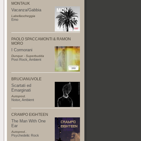
MONTAUK
Vacanza/Gabbia
Labellascheggia
Emo
PAOLO SPACCAMONTI & RAMON
MORO
I Cormorani
Dunque - Superbudda
Post Rock
,
Ambient
BRUCIANUVOLE
Scartati ed
Emarginati
Autoprod.
Noise
,
Ambient
CRAMPO EIGHTEEN
The Man With One
Ear
Autoprod..
Psychedelic Rock