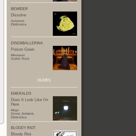
BEWIDER
Dissolve
Autoprod..
Elettronica
DISEMBALLERINA
Poison Gown
Minotauro
Gothic Rock
OLDIES
EMERALDS
Does It Look Like I'm
Here
Mego
Drone
,
Ambient
,
Elettronica
BLOODY RIOT
Bloody Riot