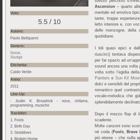
stesso percorso d’inve
Ascension
– quarto a
mentale ed emotiva tipico
Voto:
tante, troppe esperienze
5.5 / 10
letto interiore e, con vo
delle menzogne, della c
Autore:
quotidiane.
Paolo Bellipanni
Genere:
I lidi quasi epici e da
Noise
riuscirci) tentava disp
Sludge
per far spazio ad un’app
Etichetta:
sound ancora una volta 
Caldo Verde
volta sotto l’egidia de
Painters
e
Sun Kil Moo
Anno:
dolci e sensibili del prop
2011
romantico quel contrast
Line-Up:
vocale-melodica che g
- Justin K. Broadrick - voce, chitarra,
splendidamente declinato
programming, musiche
Tracklist:
Dopo il mezzo flop di
I
scadente.
1. Fools
Molte canzoni sono sco
2. Birth Day
né coda (
Fools
,
Brave
3. Sedatives
più eteree – che nulla a
4. Broken Home