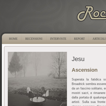
HOME
RECENSIONI
INTERVISTE
REPORT
ARTICOLI
Jesu
Ascension
Superata la fatidica so
Broadrick sembra essere
da un fascino solitario, 
mostri sacri, e rimanere
dalla portata di qualunq
artisti. Sulla sua fron