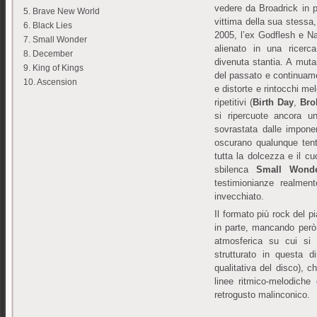
vedere da Broadrick in p
5. Brave New World
vittima della sua stessa,
6. Black Lies
2005, l’ex Godflesh e 
7. Small Wonder
alienato in una ricerc
8. December
divenuta stantia. A mut
9. King of Kings
del passato e continuame
10. Ascension
e distorte e rintocchi mel
ripetitivi (
Birth Day
,
Bro
si ripercuote ancora u
sovrastata dalle imponen
oscurano qualunque tenta
tutta la dolcezza e il cu
sbilenca
Small Wond
testimionianze realmen
invecchiato.
Il formato più rock del 
in parte, mancando però 
atmosferica su cui si 
strutturato in questa d
qualitativa del disco), 
linee ritmico-melodiche
retrogusto malinconico.