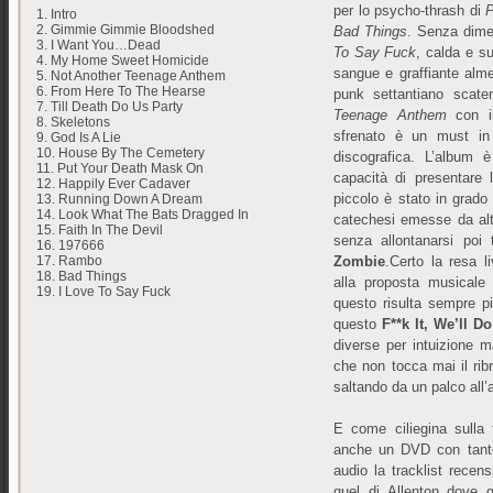
per lo psycho-thrash di
P
1. Intro
2. Gimmie Gimmie Bloodshed
Bad Things
. Senza dimen
3. I Want You…Dead
To Say Fuck
, calda e s
4. My Home Sweet Homicide
sangue e graffiante al
5. Not Another Teenage Anthem
6. From Here To The Hearse
punk settantiano scat
7. Till Death Do Us Party
Teenage Anthem
con il
8. Skeletons
sfrenato è un must in
9. God Is A Lie
10. House By The Cemetery
discografica. L’album 
11. Put Your Death Mask On
capacità di presentare 
12. Happily Ever Cadaver
piccolo è stato in grado
13. Running Down A Dream
14. Look What The Bats Dragged In
catechesi emesse da altri
15. Faith In The Devil
senza allontanarsi po
16. 197666
Zombie
.Certo la resa l
17. Rambo
18. Bad Things
alla proposta musicale
19. I Love To Say Fuck
questo risulta sempre pi
questo
F**k It, We’ll Do
diverse per intuizione 
che non tocca mai il ribr
saltando da un palco all’a
E come ciliegina sulla 
anche un DVD con tanto 
audio la tracklist recen
quel di Allenton dove 