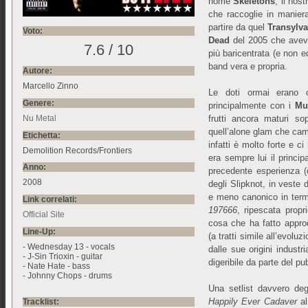
nome
Skeletons
, il nos
che raccoglie in maniera
partire da quel
Transylva
Voto:
Dead
del 2005 che aveva
7.6 / 10
più baricentrata (e non e
band vera e propria.
Autore:
Marcello Zinno
Le doti ormai erano c
Genere:
principalmente con i
Mu
Nu Metal
frutti ancora maturi so
quell’alone glam che camp
Etichetta:
infatti è molto forte e ci
Demolition Records/Frontiers
era sempre lui il princip
Anno:
precedente esperienza (
2008
degli Slipknot, in veste d
e meno canonico in termi
Link correlati:
197666
, ripescata propr
Official Site
cosa che ha fatto appr
Line-Up:
(a tratti simile all’evol
- Wednesday 13 - vocals
dalle sue origini indust
- J-Sin Trioxin - guitar
digeribile da parte del pu
- Nate Hate - bass
- Johnny Chops - drums
Una setlist davvero de
Happily Ever Cadaver
al
Tracklist: