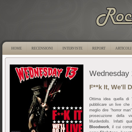
HOME
RECENSIONI
INTERVISTE
REPORT
ARTICOLI
Wednesday 
F**k It, We'll 
Ottima idea quella di
pubblicare un live che
meglio dire “horror man
prosecuzione della v
Murderdolls. Infatti q
Bloodwork
, il cui comp