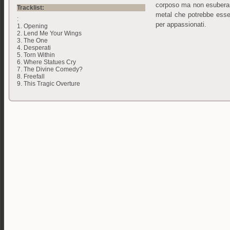
corposo ma non esubera
Tracklist:
metal che potrebbe esse
:
per appassionati.
1. Opening
2. Lend Me Your Wings
3. The One
4. Desperati
5. Torn Within
6. Where Statues Cry
7. The Divine Comedy?
8. Freefall
9. This Tragic Overture