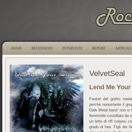
HOME
RECENSIONI
INTERVISTE
REPORT
ARTICOLI
VelvetSeal
Lend Me Your
Fautori del gothic met
perché nonostante il gru
Dark Metal band” non si 
femminile costellata da no
un letto di riff corposi
grado di fare. Figli dei
N