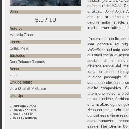
rilassati (più alla
Evanes
orchestrali dei
Within Te
di
Sharon den Adel
), i
Ve
Voto:
che gira tra i cinque 
5.0 / 10
cerchie molto ristrette, 
in altri termini tutte le 
Autore:
Marcello Zinno
L’album non risulta per n
Genere:
idee concrete ed orig
Gothic Metal
VelvetSeal
richiede davv
qualsiasi forma di azion
Etichetta:
additati di eccessi
Dark Balance Records
differenzierebbe dal ma
Anno:
vana. In alcuni passag
2009
(qualche passaggio d
Link correlati:
comunque che possa solo
qualità compositiva. 
VelvetSeal @ MySpace
attenzione verso la produ
Line-Up:
un po’ caotiche, è chiaro 
:
e far risaltare ogni singo
- Gabriella - voce
Nessuna traccia che risal
- Csaba - chitarra
- David - basso
cui piattezza viene resa 
- Balazs - batteria
quasi inamovibili; proba
essere
The Divine Co