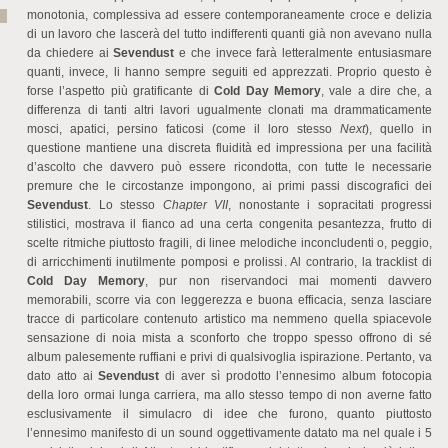
monotonia, complessiva ad essere contemporaneamente croce e delizia
di un lavoro che lascerà del tutto indifferenti quanti già non avevano nulla
da chiedere ai
Sevendust
e che invece farà letteralmente entusiasmare
quanti, invece, li hanno sempre seguiti ed apprezzati. Proprio questo è
forse l’aspetto più gratificante di
Cold Day Memory
, vale a dire che, a
differenza di tanti altri lavori ugualmente clonati ma drammaticamente
mosci, apatici, persino faticosi (come il loro stesso
Next
), quello in
questione mantiene una discreta fluidità ed impressiona per una facilità
d’ascolto che davvero può essere ricondotta, con tutte le necessarie
premure che le circostanze impongono, ai primi passi discografici dei
Sevendust
. Lo stesso
Chapter VII
, nonostante i sopracitati progressi
stilistici, mostrava il fianco ad una certa congenita pesantezza, frutto di
scelte ritmiche piuttosto fragili, di linee melodiche inconcludenti o, peggio,
di arricchimenti inutilmente pomposi e prolissi. Al contrario, la tracklist di
Cold Day Memory
, pur non riservandoci mai momenti davvero
memorabili, scorre via con leggerezza e buona efficacia, senza lasciare
tracce di particolare contenuto artistico ma nemmeno quella spiacevole
sensazione di noia mista a sconforto che troppo spesso offrono di sé
album palesemente ruffiani e privi di qualsivoglia ispirazione. Pertanto, va
dato atto ai
Sevendust
di aver sì prodotto l’ennesimo album fotocopia
della loro ormai lunga carriera, ma allo stesso tempo di non averne fatto
esclusivamente il simulacro di idee che furono, quanto piuttosto
l’ennesimo manifesto di un sound oggettivamente datato ma nel quale i 5