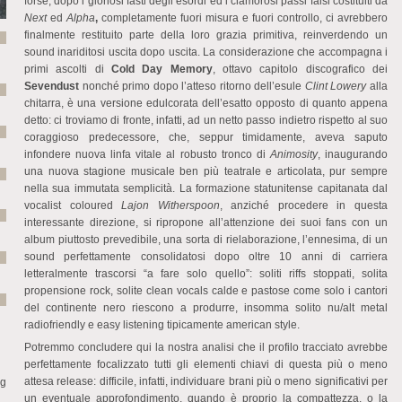
forse, dopo i gloriosi fasti degli esordi ed i clamorosi passi falsi costituiti da
Next
ed
Alpha
,
completamente fuori misura e fuori controllo, ci avrebbero
finalmente restituito parte della loro grazia primitiva, reinverdendo un
sound inariditosi uscita dopo uscita. La considerazione che accompagna i
primi ascolti di
Cold Day Memory
, ottavo capitolo discografico dei
Sevendust
nonché primo dopo l’atteso ritorno dell’esule
Clint Lowery
alla
chitarra, è una versione edulcorata dell’esatto opposto di quanto appena
detto: ci troviamo di fronte, infatti, ad un netto passo indietro rispetto al suo
coraggioso predecessore, che, seppur timidamente, aveva saputo
infondere nuova linfa vitale al robusto tronco di
Animosity
, inaugurando
una nuova stagione musicale ben più teatrale e articolata, pur sempre
nella sua immutata semplicità. La formazione statunitense capitanata dal
vocalist coloured
Lajon Witherspoon
, anziché procedere in questa
interessante direzione, si ripropone all’attenzione dei suoi fans con un
album piuttosto prevedibile, una sorta di rielaborazione, l’ennesima, di un
sound perfettamente consolidatosi dopo oltre 10 anni di carriera
letteralmente trascorsi “a fare solo quello”: soliti riffs stoppati, solita
propensione rock, solite clean vocals calde e pastose come solo i cantori
del continente nero riescono a produrre, insomma solito nu/alt metal
radiofriendly e easy listening tipicamente american style.
Potremmo concludere qui la nostra analisi che il profilo tracciato avrebbe
perfettamente focalizzato tutti gli elementi chiavi di questa più o meno
attesa release: difficile, infatti, individuare brani più o meno significativi per
ng
un eventuale approfondimento, quando è proprio la compattezza, o la