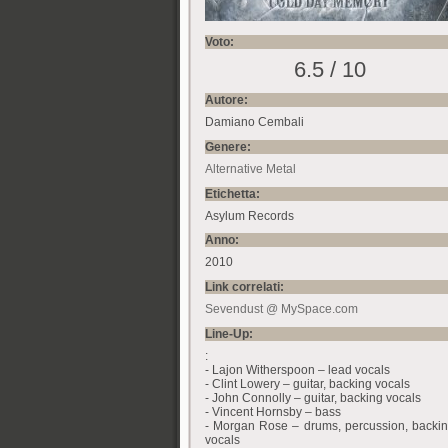
Voto:
6.5 / 10
Autore:
Damiano Cembali
Genere:
Alternative Metal
Etichetta:
Asylum Records
Anno:
2010
Link correlati:
Sevendust @ MySpace.com
Line-Up:
:
- Lajon Witherspoon – lead vocals
- Clint Lowery – guitar, backing vocals
- John Connolly – guitar, backing vocals
- Vincent Hornsby – bass
- Morgan Rose – drums, percussion, backi
vocals