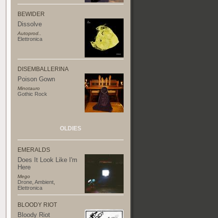
BEWIDER
Dissolve
Autoprod..
Elettronica
DISEMBALLERINA
Poison Gown
Minotauro
Gothic Rock
OLDIES
EMERALDS
Does It Look Like I'm
Here
Mego
Drone
,
Ambient
,
Elettronica
BLOODY RIOT
Bloody Riot