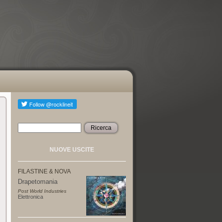
Ricerca
Form di ricerca
NUOVE USCITE
FILASTINE & NOVA
Drapetomania
Post World Industries
Elettronica