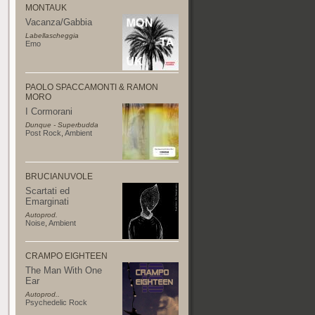
MONTAUK
Vacanza/Gabbia
Labellascheggia
Emo
PAOLO SPACCAMONTI & RAMON
MORO
I Cormorani
Dunque - Superbudda
Post Rock
,
Ambient
BRUCIANUVOLE
Scartati ed
Emarginati
Autoprod.
Noise
,
Ambient
CRAMPO EIGHTEEN
The Man With One
Ear
Autoprod..
Psychedelic Rock