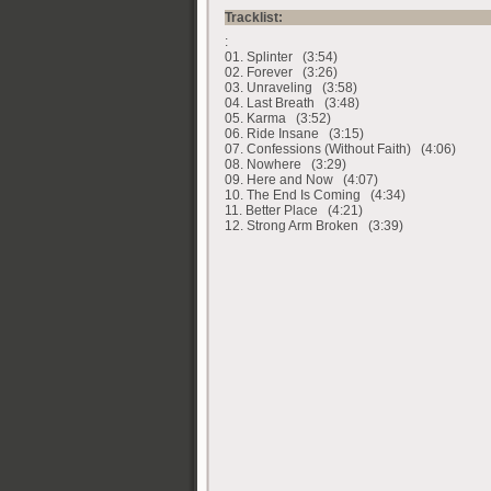
Tracklist:
:
01. Splinter (3:54)
02. Forever (3:26)
03. Unraveling (3:58)
04. Last Breath (3:48)
05. Karma (3:52)
06. Ride Insane (3:15)
07. Confessions (Without Faith) (4:06)
08. Nowhere (3:29)
09. Here and Now (4:07)
10. The End Is Coming (4:34)
11. Better Place (4:21)
12. Strong Arm Broken (3:39)