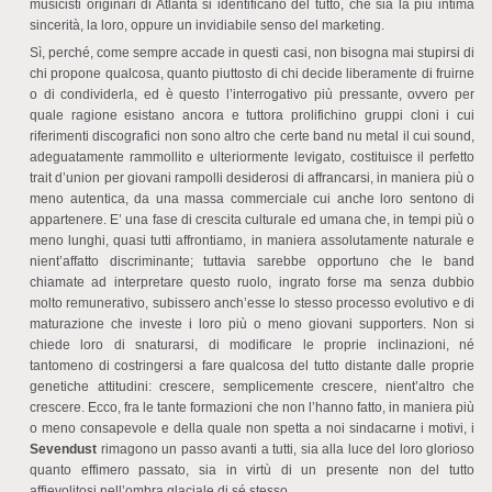
musicisti originari di Atlanta si identificano del tutto, che sia la più intima
sincerità, la loro, oppure un invidiabile senso del marketing.
Sì, perché, come sempre accade in questi casi, non bisogna mai stupirsi di
chi propone qualcosa, quanto piuttosto di chi decide liberamente di fruirne
o di condividerla, ed è questo l’interrogativo più pressante, ovvero per
quale ragione esistano ancora e tuttora prolifichino gruppi cloni i cui
riferimenti discografici non sono altro che certe band nu metal il cui sound,
adeguatamente rammollito e ulteriormente levigato, costituisce il perfetto
trait d’union per giovani rampolli desiderosi di affrancarsi, in maniera più o
meno autentica, da una massa commerciale cui anche loro sentono di
appartenere. E’ una fase di crescita culturale ed umana che, in tempi più o
meno lunghi, quasi tutti affrontiamo, in maniera assolutamente naturale e
nient’affatto discriminante; tuttavia sarebbe opportuno che le band
chiamate ad interpretare questo ruolo, ingrato forse ma senza dubbio
molto remunerativo, subissero anch’esse lo stesso processo evolutivo e di
maturazione che investe i loro più o meno giovani supporters. Non si
chiede loro di snaturarsi, di modificare le proprie inclinazioni, né
tantomeno di costringersi a fare qualcosa del tutto distante dalle proprie
genetiche attitudini: crescere, semplicemente crescere, nient’altro che
crescere. Ecco, fra le tante formazioni che non l’hanno fatto, in maniera più
o meno consapevole e della quale non spetta a noi sindacarne i motivi, i
Sevendust
rimagono un passo avanti a tutti, sia alla luce del loro glorioso
quanto effimero passato, sia in virtù di un presente non del tutto
affievolitosi nell’ombra glaciale di sé stesso.