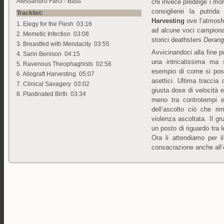
Alessandro Farci - Bass
chi invece predilige i mor
consiglierei la putrid
Tracklist:
Harvesting
ove l’atmosfe
1. Elegy for the Flesh 03:16
ad alcune voci campionat
2. Memetic Infection 03:08
storici deathsters
Deran
3. Breastfed with Mendacity 03:55
Avvicinandoci alla fine p
4. Sarin Benison 04:15
una intricatissima ma
5. Ravenous Theophaghists 02:56
esempio di come si pos
6. Allograft Harvesting 05:07
asettici. Ultima traccia 
7. Clinical Savagery 03:02
giusta dose di velocità 
8. Plastinated Birth 03:34
meno tra controtempi e
dell’ascolto ciò che r
violenza ascoltata. Il g
un posto di riguardo tra l
Ora li attendiamo per il
consacrazione anche all’