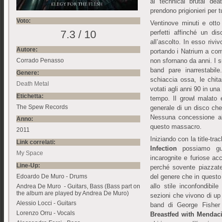
al technical brutal dea
prendono prigionieri per t
Voto:
Ventinove minuti e otto
7.3 / 10
perfetti affinché un di
all’ascolto. In esso riviv
Autore:
portando i Natrium a co
non sfornano da anni. I s
Corrado Penasso
band pare inarrestabile
Genere:
schiaccia ossa, le chit
Death Metal
votati agli anni 90 in una
Etichetta:
tempo. Il growl malato 
The Spew Records
generale di un disco ch
Nessuna concessione all
Anno:
questo massacro.
2011
Iniziando con la title-t
Link correlati:
Infection
possiamo gust
My Space
incarognite e furiose a
Line-Up:
perché sovente piazzat
Edoardo De Muro - Drums
del genere che in questo 
allo stile inconfondibi
Andrea De Muro - Guitars, Bass (Bass part on
the album are played by Andrea De Muro)
sezioni che vivono di up
Alessio Locci - Guitars
band di George Fisher 
Lorenzo Orru - Vocals
Breastfed with Menda