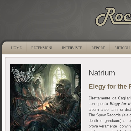
HOME
RECENSIONI
INTERVISTE
REPORT
ARTICOLI
Natrium
Elegy for the 
Direttamente da Cagliar
con questo
Elegy for t
album a sei anni di dis
The Spew Records (ala d
death e grindcore) si 
prova veramente convinc