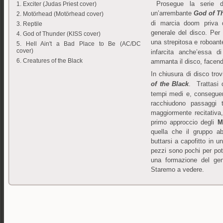
Prosegue la serie del
1. Exciter (Judas Priest cover)
un’arrembante
God of T
2. Motörhead (Motörhead cover)
di marcia doom priva 
3. Reptile
generale del disco. Per
4. God of Thunder (KISS cover)
una strepitosa e roboan
5. Hell Ain't a Bad Place to Be (AC/DC
cover)
infarcita anche’essa d
6. Creatures of the Black
ammanta il disco, facen
In chiusura di disco trov
of the Black
. Trattasi 
tempi medi e, conseguen
racchiudono passaggi 
maggiormente recitativa, 
primo approccio degli
M
quella che il gruppo ab
buttarsi a capofitto in
pezzi sono pochi per pot
una formazione del ge
Staremo a vedere.