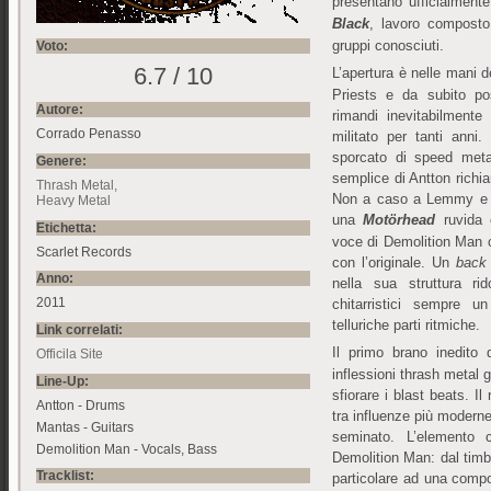
presentano ufficialmen
Black
, lavoro composto
gruppi conosciuti.
Voto:
6.7 / 10
L’apertura è nelle mani 
Priests e da subito po
Autore:
rimandi inevitabilment
Corrado Penasso
militato per tanti anni
sporcato di speed meta
Genere:
semplice di Antton richia
Thrash Metal
Non a caso a Lemmy e s
Heavy Metal
una
Motörhead
ruvida
Etichetta:
voce di Demolition Man 
Scarlet Records
con l’originale. Un
back 
Anno:
nella sua struttura ri
2011
chitarristici sempre u
telluriche parti ritmiche.
Link correlati:
Il primo brano inedito 
Officila Site
inflessioni thrash metal g
Line-Up:
sfiorare i blast beats. Il
Antton - Drums
tra influenze più moderne
Mantas - Guitars
seminato. L’elemento
Demolition Man - Vocals, Bass
Demolition Man: dal tim
Tracklist:
particolare ad una comp