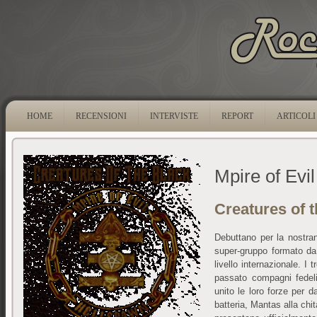
HOME
RECENSIONI
INTERVISTE
REPORT
ARTICOLI
Mpire of Evil
Creatures of 
Debuttano per la nostra
super-gruppo formato da
livello internazionale. I 
passato compagni fedel
unito le loro forze per d
batteria, Mantas alla chi