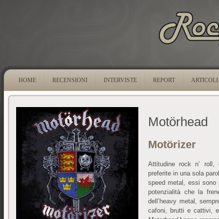
HOME
RECENSIONI
INTERVISTE
REPORT
ARTICOLI
Motörhead
Motörizer
Attitudine rock n’ rol
preferite in una sola paro
speed metal, essi sono s
potenzialità che la fre
dell’heavy metal, sempre
cafoni, brutti e cattivi,