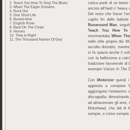
carica punk di un bran
2. Teach You How To Sing The Blues
3. When The Eagle Screams
ancora all’hard n’ heavy 
4. Rock Out
Del resto che fosse l’en
5. One Short Life
capito fin dalle battute
6. Buried Alive
7. English Rose
Runaround Man
, seguit
8. Back On The Chain
Teach You How To 
9. Heroes
10. Time Is Right
movimentata
When The
11. The Thousand Names Of God
nello stile proprio dei
Mo
ascolto distratto, mentre
si fa spazio anche il sol
con la bellissima e cat
tradizione favorevole di 
esempio
Voices In The 
Con
Motorizer
quindi i
appresta a compiere 62
aggiungono l’ennesimo val
discografia, dimostrand
ad attraversare gli anni, 
Motorhead, che dal di fu
sempre, e come sempre u