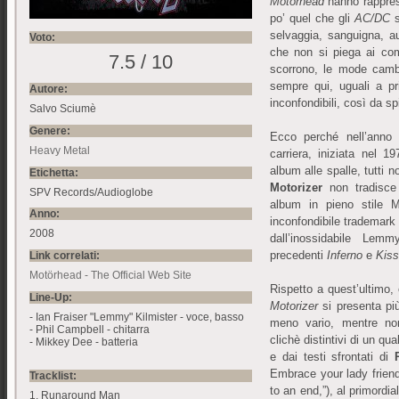
Motorhead
hanno rappres
po’ quel che gli
AC/DC
s
selvaggia, sanguigna, au
Voto:
che non si piega ai com
7.5 / 10
scorrono, le mode camb
sempre qui, uguali a p
Autore:
inconfondibili, così da 
Salvo Sciumè
Genere:
Ecco perché nell’anno 2
Heavy Metal
carriera, iniziata nel 
album alle spalle, tutti 
Etichetta:
Motorizer
non tradisce l
SPV Records/Audioglobe
album in pieno stile M
Anno:
inconfondibile trademark
2008
dall’inossidabile Lem
precedenti
Inferno
e
Kiss
Link correlati:
Motörhead - The Official Web Site
Rispetto a quest’ultimo
Line-Up:
Motorizer
si presenta pi
- Ian Fraiser "Lemmy" Kilmister - voce, basso
meno vario, mentre no
- Phil Campbell - chitarra
clichè distintivi di un qu
- Mikkey Dee - batteria
e dai testi sfrontati di
Embrace your lady friend
Tracklist:
to an end,”), al primordi
1. Runaround Man