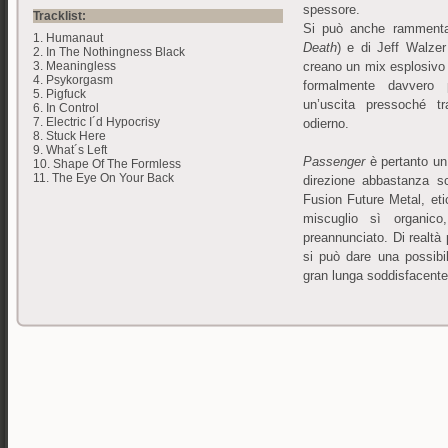
spessore.
Tracklist:
Si può anche rammenta
1. Humanaut
Death
) e di Jeff Walze
2. In The Nothingness Black
creano un mix esplosivo 
3. Meaningless
4. Psykorgasm
formalmente davvero p
5. Pigfuck
un’uscita pressoché tr
6. In Control
7. Electric I´d Hypocrisy
odierno.
8. Stuck Here
9. What´s Left
Passenger
è pertanto un 
10. Shape Of The Formless
11. The Eye On Your Back
direzione abbastanza s
Fusion Future Metal, eti
miscuglio sì organic
preannunciato. Di realtà 
si può dare una possibi
gran lunga soddisfacente