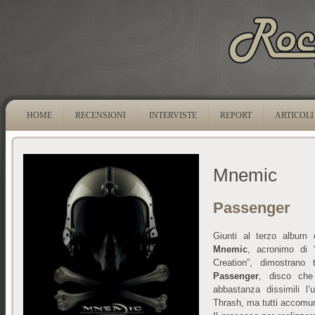
HOME
RECENSIONI
INTERVISTE
REPORT
ARTICOLI
Mnemic
Passenger
Giunti al terzo album 
Mnemic
, acronimo di 
Creation”, dimostrano 
Passenger
, disco che 
abbastanza dissimili l’
Thrash, ma tutti accomuna