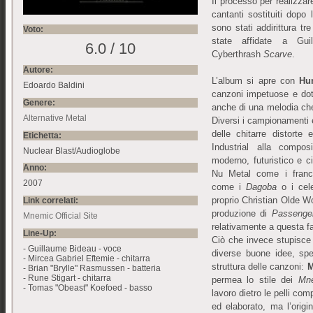
Il processo per realizzar
cantanti sostituiti dopo 
sono stati addirittura tr
Voto:
state affidate a Gui
6.0 / 10
Cyberthrash
Scarve
.
Autore:
L’album si apre con
Hu
Edoardo Baldini
canzoni impetuose e dot
Genere:
anche di una melodia che a
Alternative Metal
Diversi i campionamenti 
delle chitarre distort
Etichetta:
Industrial alla compo
Nuclear Blast/Audioglobe
moderno, futuristico e ci
Anno:
Nu Metal come i fran
2007
come i
Dagoba
o i cel
proprio Christian Olde W
Link correlati:
produzione di
Passenge
Mnemic Official Site
relativamente a questa f
Line-Up:
Ciò che invece stupisce è
- Guillaume Bideau - voce
diverse buone idee, spe
- Mircea Gabriel Eftemie - chitarra
struttura delle canzoni:
M
- Brian "Brylle" Rasmussen - batteria
- Rune Stigart - chitarra
permea lo stile dei
Mn
- Tomas "Obeast" Koefoed - basso
lavoro dietro le pelli co
ed elaborato, ma l’origi