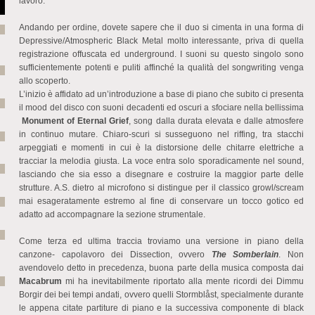
lavoro.
Andando per ordine, dovete sapere che il duo si cimenta in una forma di
Depressive/Atmospheric Black Metal molto interessante, priva di quella
registrazione offuscata ed underground. I suoni su questo singolo sono
sufficientemente potenti e puliti affinché la qualità del songwriting venga
allo scoperto.
L’inizio è affidato ad un’introduzione a base di piano che subito ci presenta
il mood del disco con suoni decadenti ed oscuri a sfociare nella bellissima
Monument of Eternal Grief
, song dalla durata elevata e dalle atmosfere
in continuo mutare. Chiaro-scuri si susseguono nel riffing, tra stacchi
arpeggiati e momenti in cui è la distorsione delle chitarre elettriche a
tracciar la melodia giusta. La voce entra solo sporadicamente nel sound,
lasciando che sia esso a disegnare e costruire la maggior parte delle
strutture. A.S. dietro al microfono si distingue per il classico growl/scream
mai esageratamente estremo al fine di conservare un tocco gotico ed
adatto ad accompagnare la sezione strumentale.
Come terza ed ultima traccia troviamo una versione in piano della
canzone- capolavoro dei Dissection, ovvero
The Somberlain
. Non
avendovelo detto in precedenza, buona parte della musica composta dai
Macabrum
mi ha inevitabilmente riportato alla mente ricordi dei Dimmu
Borgir dei bei tempi andati, ovvero quelli Stormblåst, specialmente durante
le appena citate partiture di piano e la successiva componente di black