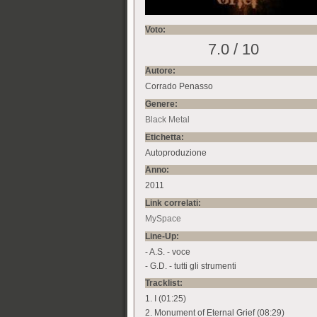
Voto:
7.0 / 10
Autore:
Corrado Penasso
Genere:
Black Metal
Etichetta:
Autoproduzione
Anno:
2011
Link correlati:
MySpace
Line-Up:
- A.S. - voce
- G.D. - tutti gli strumenti
Tracklist:
1. I (01:25)
2. Monument of Eternal Grief (08:29)