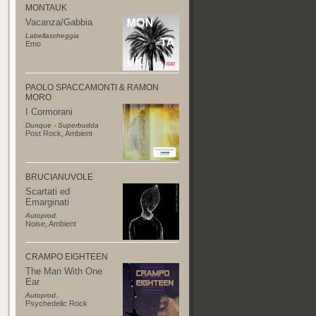
MONTAUK
Vacanza/Gabbia
Labellascheggia
Emo
PAOLO SPACCAMONTI & RAMON
MORO
I Cormorani
Dunque - Superbudda
Post Rock
,
Ambient
BRUCIANUVOLE
Scartati ed
Emarginati
Autoprod.
Noise
,
Ambient
CRAMPO EIGHTEEN
The Man With One
Ear
Autoprod..
Psychedelic Rock