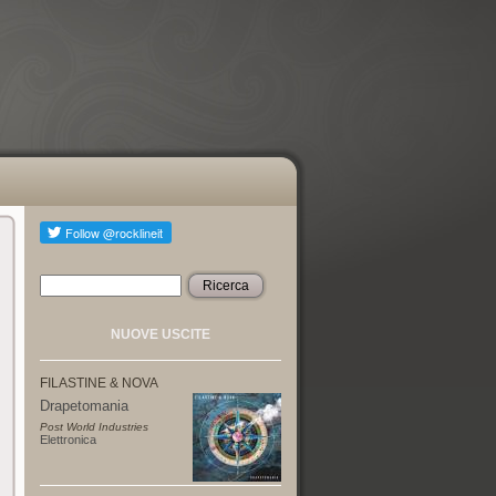
Ricerca
Form di ricerca
NUOVE USCITE
FILASTINE & NOVA
Drapetomania
Post World Industries
Elettronica