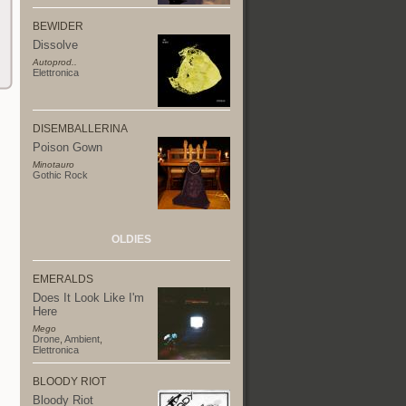
BEWIDER
Dissolve
Autoprod..
Elettronica
DISEMBALLERINA
Poison Gown
Minotauro
Gothic Rock
OLDIES
EMERALDS
Does It Look Like I'm
Here
Mego
Drone
,
Ambient
,
Elettronica
BLOODY RIOT
Bloody Riot