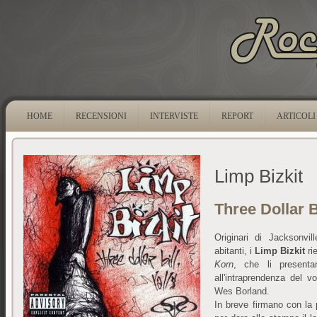
HOME
RECENSIONI
INTERVISTE
REPORT
ARTICOLI
Limp Bizkit
Three Dollar Bi
Originari di Jacksonvil
abitanti, i
Limp Bizkit
ri
Korn
, che li presenta
all'intraprendenza del voc
Wes Borland.
In breve firmano con la 