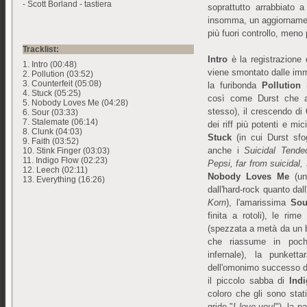
- Scott Borland - tastiera
soprattutto arrabbiato 
insomma, un aggiorname
più fuori controllo, meno
Tracklist:
Intro
è la registrazione 
1. Intro (00:48)
viene smontato dalle imm
2. Pollution (03:52)
3. Counterfeit (05:08)
la furibonda
Pollution
(
4. Stuck (05:25)
così come Durst che al
5. Nobody Loves Me (04:28)
stesso), il crescendo di
6. Sour (03:33)
7. Stalemate (06:14)
dei riff più potenti e mic
8. Clunk (04:03)
Stuck
(in cui Durst sfog
9. Faith (03:52)
anche i
Suicidal Tende
10. Stink Finger (03:03)
11. Indigo Flow (02:23)
Pepsi, far from suicidal, 
12. Leech (02:11)
Nobody Loves Me
(u
13. Everything (16:26)
dall'hard-rock quanto dall
Korn
), l'amarissima
Sou
finita a rotoli), le rim
(spezzata a metà da un 
che riassume in poch
infernale), la punkett
dell'omonimo successo di
il piccolo sabba di
Ind
coloro che gli sono stat
grido "
I love you!
"), la p