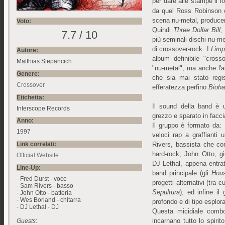
per dare alle stampe il l
da quel Ross Robinson c
scena nu-metal, producen
Voto:
Quindi
Three Dollar Bill,
7.7 / 10
più seminali dischi nu-me
di crossover-rock. I
Limp
Autore:
album definibile "cross
Matthias Stepancich
"nu-metal", ma anche l'a
Genere:
che sia mai stato regi
Crossover
efferatezza perfino
Bioha
Etichetta:
Il sound della band è 
Interscope Records
grezzo e sparato in facci
Anno:
Il gruppo è formato da: 
1997
veloci rap a graffianti
Link correlati:
Rivers, bassista che co
hard-rock; John Otto, g
Official Website
DJ Lethal, appena entra
Line-Up:
band principale (gli
Hous
- Fred Durst - voce
progetti alternativi (tra
- Sam Rivers - basso
Sepultura
); ed infine il
- John Otto - batteria
- Wes Borland - chitarra
profondo e di tipo esplora
- DJ Lethal - DJ
Questa micidiale comb
incarnano tutto lo spirito
Guests
: