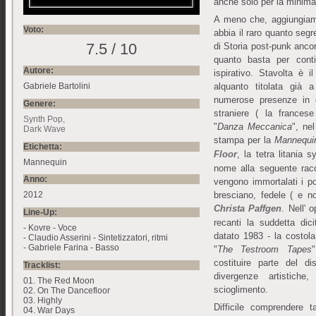
anche solo per la mini
A meno che, aggiungiam
Voto:
abbia il raro quanto seg
7.5 / 10
di Storia post-punk ancora
quanto basta per cont
Autore:
ispirativo. Stavolta è 
alquanto titolata già
Gabriele Bartolini
numerose presenze in 
Genere:
straniere ( la france
Synth Pop
"
Danza Meccanica
", ne
Dark Wave
stampa per la
Mannequi
Etichetta:
Floor
, la tetra litania
Mannequin
nome alla seguente racc
Anno:
vengono immortalati i p
bresciano, fedele ( e n
2012
Christa Paffgen
. Nell' 
Line-Up:
recanti la suddetta di
- Kovre - Voce
datato 1983 - la costol
- Claudio Asserini - Sintetizzatori, ritmi
- Gabriele Farina - Basso
"
The Testroom Tapes
costituire parte del 
Tracklist:
divergenze artistich
01. The Red Moon
scioglimento.
02. On The Dancefloor
03. Highly
Difficile comprendere 
04. War Days