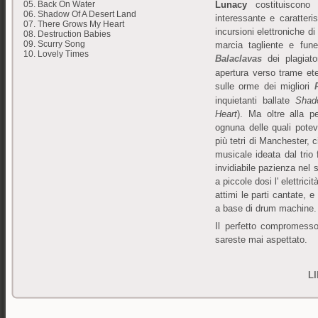
05. Back On Water
Lunacy
costituiscono
06. Shadow Of A Desert Land
interessante e caratteri
07. There Grows My Heart
incursioni elettroniche d
08. Destruction Babies
09. Scurry Song
marcia tagliente e fun
10. Lovely Times
Balaclavas
dei plagiato
apertura verso trame et
sulle orme dei migliori
inquietanti ballate
Shad
Heart
). Ma oltre alla p
ognuna delle quali pote
più tetri di Manchester, 
musicale ideata dal trio 
invidiabile pazienza nel 
a piccole dosi l' elettrici
attimi le parti cantate, e
a base di drum machine.
Il perfetto compromess
sareste mai aspettato.
L