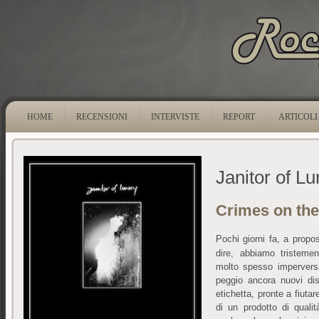
HOME
RECENSIONI
INTERVISTE
REPORT
ARTICOLI
Janitor of L
Crimes on the
Pochi giorni fa, a propo
dire, abbiamo tristement
molto spesso imperversa
peggio ancora nuovi disc
etichetta, pronte a fiuta
di un prodotto di quali