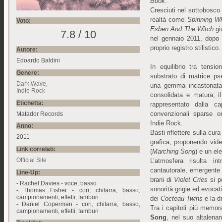
Book
.
Cresciuti nel sottobosco 
realtà come
Spinning W
Voto:
Esben And The Witch
gi
7.8 / 10
nel gennaio 2011, dopo 
proprio registro stilistico.
Autore:
Edoardo Baldini
In equilibrio tra tensio
Genere:
substrato di matrice ps
Dark Wave
una gemma incastonata 
Indie Rock
consolidata e matura; i
Etichetta:
rappresentato dalla c
convenzionali sparse o
Matador Records
Indie Rock.
Anno:
Basti riflettere sulla cur
2011
grafica, proponendo video
Link correlati:
(
Marching Song
) e un el
Official Site
L’atmosfera risulta in
cantautorale, emergente
Line-Up:
brani di
Violet Cries
si 
- Rachel Davies - voce, basso
sonorità grigie ed evocati
- Thomas Fisher - cori, chitarra, basso,
campionamenti, effetti, tamburi
dei
Cocteau Twins
e la d
- Daniel Coperman - cori, chitarra, basso,
Tra i capitoli più memora
campionamenti, effetti, tamburi
Song
, nel suo altalena