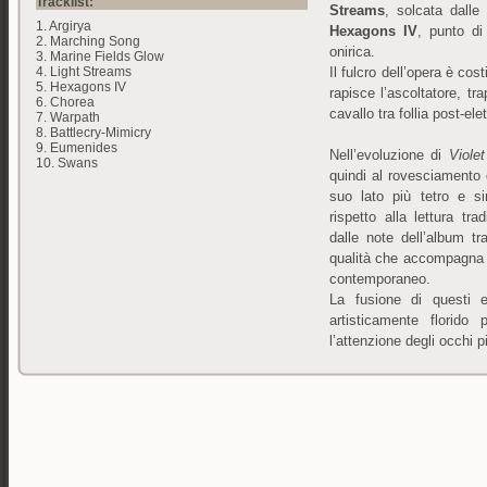
Tracklist:
Streams
, solcata dalle
1. Argirya
Hexagons IV
, punto di
2. Marching Song
onirica.
3. Marine Fields Glow
Il fulcro dell’opera è cos
4. Light Streams
5. Hexagons IV
rapisce l’ascoltatore, tra
6. Chorea
cavallo tra follia post-el
7. Warpath
8. Battlecry-Mimicry
9. Eumenides
Nell’evoluzione di
Violet
10. Swans
quindi al rovesciamento 
suo lato più tetro e sin
rispetto alla lettura t
dalle note dell’album tr
qualità che accompagna 
contemporaneo.
La fusione di questi e
artisticamente florido
l’attenzione degli occhi 