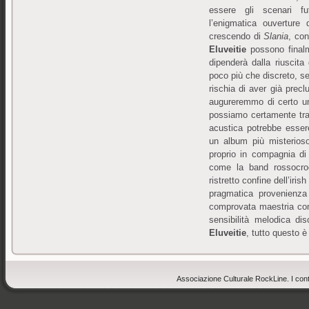
essere gli scenari fu
l’enigmatica ouverture
crescendo di
Slania
, co
Eluveitie
possono finalm
dipenderà dalla riuscita
poco più che discreto, se
rischia di aver già precl
augureremmo di certo un 
possiamo certamente tra
acustica potrebbe esser
un album più misterios
proprio in compagnia di
come la band rossocroc
ristretto confine dell’iri
pragmatica provenienza
comprovata maestria compo
sensibilità melodica di
Eluveitie
, tutto questo 
Associazione Culturale RockLine. I cont