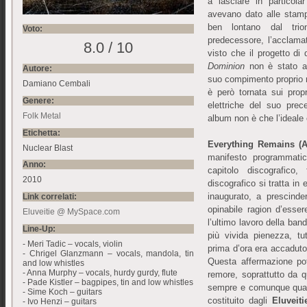
a lasciare in particol
avevano dato alle stam
ben lontano dal trio
Voto:
predecessore, l’acclam
8.0 / 10
visto che il progetto di
Dominion
non è stato af
Autore:
suo compimento proprio n
Damiano Cembali
è però tornata sui prop
Genere:
elettriche del suo prec
Folk Metal
album non è che l’ideal
Etichetta:
Everything Remains (
Nuclear Blast
manifesto programmati
Anno:
capitolo discografico,
2010
discografico si tratta in ef
inaugurato, a prescinde
Link correlati:
opinabile ragion d’essere
Eluveitie @ MySpace.com
l’ultimo lavoro della ban
Line-Up:
più vivida pienezza, tu
- Meri Tadic – vocals, violin
prima d’ora era accadut
- Chrigel Glanzmann – vocals, mandola, tin
Questa affermazione po
and low whistles
- Anna Murphy – vocals, hurdy gurdy, flute
remore, soprattutto da 
- Pade Kistler – bagpipes, tin and low whistles
sempre e comunque qualc
- Sime Koch – guitars
costituito dagli
Eluveiti
- Ivo Henzi – guitars