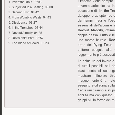
L’impatto viene sempre 
1. Invert the Idols 02:08
sovente arricchito da i
2. Subjected to a Beating 05:00
occasione di
In the Tr
3. Second Skin 04:42
da opporre ad uptempo e
4. From Womb to Waste 04:43
dei tempi medi e l’osc
5. Dissidence 03:27
essenziali dell’album e 
6. In the Trenches 03:44
Devout Atrocity
, ottim
7. Devout Atrocity 04:28
doppia cassa. I riffs e le
8. Revisionist Past 03:57
una morsa brutale.
Rev
9. The Blood of Power 05:23
tirato dei Dying Fetus,
chitarra eseguiti alla
leggermente più accessib
La chiusura del lavoro è
di tutti i possibili stil
blast beats si susseg
mostrare influenze th
maggiormente è la melod
eseguito e ciliegina sulla
Fetus
riusciranno a stup
anni fa ma con questo
gruppi più in forma del 