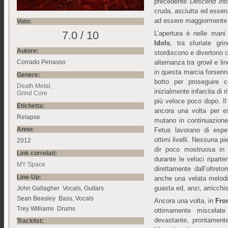
precedente
Descend int
cruda, asciutta ed essen
ad essere maggiormente 
Voto:
7.0 / 10
L’apertura è nelle man
Idols
, tra sfuriate gr
Autore:
stordiscono e divertono 
alternanza tra growl e lin
Corrado Penasso
in questa marcia forsenna
Genere:
botto per proseguire
Death Metal
inizialmente infarcita di
Grind Core
più veloce poco dopo. Il
Etichetta:
ancora una volta per es
Relapse
mutano in continuazione
Anno:
Fetus lavorano di espe
ottimi livelli. Nessuna 
2012
dir poco mostruosa in 
Link correlati:
durante le veloci riparte
MY Space
direttamente dall’oltret
Line-Up:
anche una velata melodi
guasta ed, anzi, arricchi
John Gallagher Vocals, Guitars
Sean Beasley Bass, Vocals
Ancora una volta, in
Fro
Trey Williams Drums
ottimamente miscelate 
devastante, prontamente
Tracklist: