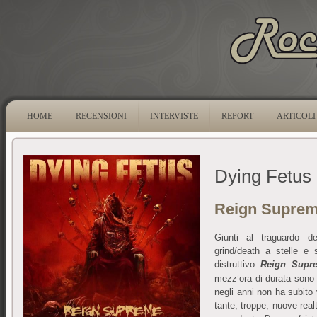
HOME
RECENSIONI
INTERVISTE
REPORT
ARTICOLI
Dying Fetus
Reign Supre
Giunti al traguardo d
grind/death a stelle e 
distruttivo
Reign Supr
mezz’ora di durata sono e
negli anni non ha subito 
tante, troppe, nuove realt