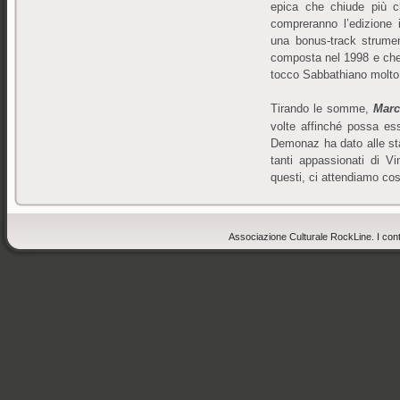
epica che chiude più c
compreranno l’edizione 
una bonus-track strum
composta nel 1998 e che 
tocco Sabbathiano molto
Tirando le somme,
Marc
volte affinché possa ess
Demonaz ha dato alle sta
tanti appassionati di V
questi, ci attendiamo cos
Associazione Culturale RockLine. I cont