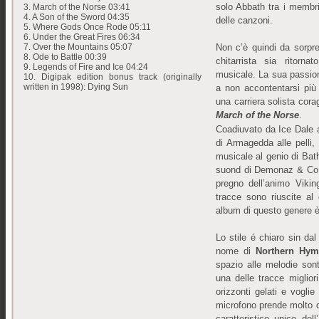
solo Abbath tra i membri
3. March of the Norse 03:41
4. A Son of the Sword 04:35
delle canzoni.
5. Where Gods Once Rode 05:11
6. Under the Great Fires 06:34
Non c’è quindi da sorpre
7. Over the Mountains 05:07
8. Ode to Battle 00:39
chitarrista sia ritor
9. Legends of Fire and Ice 04:24
musicale. La sua passion
10. Digipak edition bonus track (originally
written in 1998): Dying Sun
a non accontentarsi più 
una carriera solista cor
March of the Norse
.
Coadiuvato da Ice Dale a
di Armagedda alle pelli,
musicale al genio di Ba
suond di Demonaz & Co. è 
pregno dell’animo Vikin
tracce sono riuscite al
album di questo genere 
Lo stile é chiaro sin dal
nome di
Northern Hy
spazio alle melodie son
una delle tracce migliori
orizzonti gelati e vogl
microfono prende molto d
caratteristico unico de