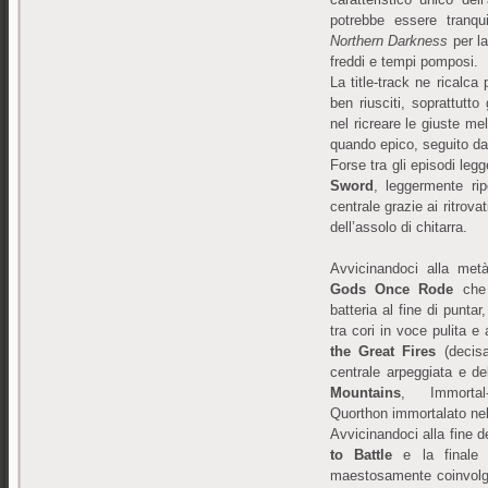
potrebbe essere tranqu
Northern Darkness
per la
freddi e tempi pomposi.
La title-track ne ricalca
ben riusciti, soprattutto 
nel ricreare le giuste m
quando epico, seguito d
Forse tra gli episodi le
Sword
, leggermente rip
centrale grazie ai ritrov
dell’assolo di chitarra.
Avvicinandoci alla met
Gods Once Rode
che 
batteria al fine di punta
tra cori in voce pulita 
the Great Fires
(decisa
centrale arpeggiata e de
Mountains
, Immortal-
Quorthon immortalato nel
Avvicinandoci alla fine d
to Battle
e la final
maestosamente coinvolge