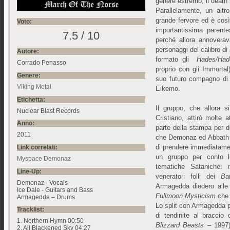
genere estremo, il death
Parallelamente, un altr
grande fervore ed è così
Voto:
importantissima parent
7.5 / 10
perché allora annovera
personaggi del calibro di
Autore:
formato gli
Hades/Had
Corrado Penasso
proprio con gli Immortal
Genere:
suo futuro compagno di
Viking Metal
Eikemo.
Etichetta:
Il gruppo, che allora 
Nuclear Blast Records
Cristiano, attirò molte 
Anno:
parte della stampa per d
2011
che Demonaz ed Abbath (i 
di prendere immediatamen
Link correlati:
un gruppo per conto l
Myspace Demonaz
tematiche Sataniche: 
Line-Up:
veneratori folli dei
Ba
Demonaz - Vocals
Armagedda diedero alle
Ice Dale - Guitars and Bass
Fullmoon Mysticism
che 
Armagedda – Drums
Lo split con Armagedda 
Tracklist:
di tendinite al braccio
1. Northern Hymn 00:50
Blizzard Beasts
– 1997)
2. All Blackened Sky 04:27