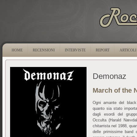
HOME
RECENSIONI
INTERVISTE
REPORT
ARTICOLI
Demonaz
March of the 
Ogni amante del blac
quanto sia stato importa
dagli esordi del gru
Occulta (Harald Nævdal 
chitarrista nel 1988, quan
delle primissime band 