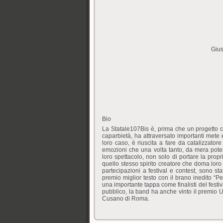
Gius
Bio
La Statale107Bis è, prima che un progetto c
caparbietà, ha attraversato importanti mete 
loro caso, è riuscita a fare da catalizzatore
emozioni che una volta tanto, da mera potenz
loro spettacolo, non solo di portare la propr
quello stesso spirito creatore che doma loro g
partecipazioni a festival e contest, sono sta
premio miglior testo con il brano inedito “
una importante tappa come finalisti del festiv
pubblico, la band ha anche vinto il premio 
Cusano di Roma.