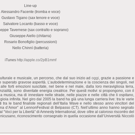
Line-up
Alessandro Facente (tromba e voce)
Gustavo Tigano (sax tenore e voce)
Salvatore Locanto (basso e voce)
eppe Tavernese (sax contralto e soprano)
Giuseppe Aiello (chitarra)
Rosario Bonofiglio (percussioni)
Nello Chinnì (batteria)
iTunes
http://apple.co/2pB1mmf
ulturale e musicale, un percorso, che dal suo inizio ad
oggi
, grazie a passione e
e superato gravose asperità. L’autodeterminazione e la coscienza dei singoli, nel
 alle forti emozioni suscitate, nel bene e nel male, dalla loro meravigliosa terra,
ialità, sono diventate energia creatrice. Per questi motivi si propongono, con il
ia musica, ma di innestare nelle strade, nelle piazze e nelle città che li ospitano,
ioia infinita. Nel giro dal 2005 la band ha già una lunga carriera live: tra le varie
ti tra le band finaliste regionali dell’Italia Wave e nello stesso anno vincitori del
Pena d’Amor” al LennonFestival di Belpasso (CT). Nell’ultimo anno hanno segnato
al “Voci per la Libertà” di Amnesty International, dove oltre al caloroso riscontro del
Unicusano, riconoscimento consegnato in quella occasione dall’Università Niccolò