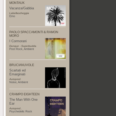
MONTAUK
Vacanza/Gabbia
Labellascheggia
Emo
PAOLO SPACCAMONTI & RAMON
MORO
I Cormorani
Dunque - Superbudda
Post Rock
,
Ambient
BRUCIANUVOLE
Scartati ed
Emarginati
Autoprod.
Noise
,
Ambient
CRAMPO EIGHTEEN
The Man With One
Ear
Autoprod..
Psychedelic Rock