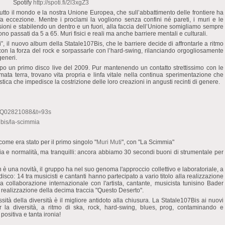
Spotify
http://spoti.fi/2l3xgZ3
n tutto il mondo e la nostra Unione Europea, che sull’abbattimento delle frontiere ha
fa eccezione. Mentre i proclami la vogliono senza confini né pareti, i muri e le
ioni e stabilendo un dentro e un fuori, alla faccia dell’Unione somigliamo sempre
ono passati da 5 a 65. Muri fisici e reali ma anche barriere mentali e culturali.
i”, il nuovo album della Statale107Bis, che le barriere decide di affrontarle a ritmo
e con la forza del rock e sorpassarle con l’hard-swing, rilanciando orgogliosamente
generi.
opo un primo disco live del 2009. Pur mantenendo un contatto strettissimo con le
amata terra, trovano vita propria e linfa vitale nella continua sperimentazione che
stica che impedisce la costrizione delle loro creazioni in angusti recinti di genere.
CGQ02821088&t=93s
7bis/la-scimmia
 come era stato per il primo singolo "
Muri Muti
", con "La Scimmia"
ollia e normalità, ma tranquilli: ancora abbiamo 30 secondi buoni di strumentale per
è una novità, il gruppo ha nel suo genoma l'approccio collettivo e laboratoriale, a
disco: 14 tra musicisti e cantanti hanno partecipato a vario titolo alla realizzazione
una collaborazione internazionale con l'artista, cantante, musicista tunisino Bader
realizzazione della decima traccia "Questo Deserto".
ità della diversità è il migliore antidoto alla chiusura. La Statale107Bis ai nuovi
r la diversità, a ritmo di ska, rock, hard-swing, blues, prog, contaminando e
ositiva e tanta ironia!