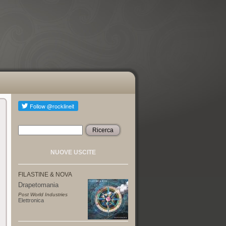
Ricerca
Form di ricerca
NUOVE USCITE
FILASTINE & NOVA
Drapetomania
Post World Industries
Elettronica