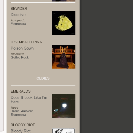
BEWIDER
Dissolve
Autoprod..
Elettronica
DISEMBALLERINA
Poison Gown
Minotauro
Gothic Rock
OLDIES
EMERALDS
Does It Look Like I'm
Here
Mego
Drone
,
Ambient
,
Elettronica
BLOODY RIOT
Bloody Riot