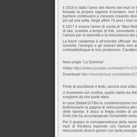
Il 2016 è stato l’anno del ritorno dei muri i
fondato la propria ragione d’esistere, non 
barriere continuano a crescere creando divis
più ad una setta. Negli ultimi 70 anni i muri s
Il 2017 è invece l'anno di uscita di “Muri Mut
di ska, scalarle a tempo di folk, sovrastarl
l’amore per la diversità e la mescolanza dei 
La band calabrese è all’esordio ufficiale d
sonorità, l’energia e gli scenari della loro 
contraddistingue le loro produzioni. Caratteri
New single “La Scimmia”
Video
https://www.youtube.com/watch?v=
Download
https://soundcloud.com/statale10
Finito di ascoltarne il testo, ancora una volta
ci troveremo sul confine, quello labile tra f
scegliere da che parte stare.
In casa Statale107Bis la contaminazione non 
testimoniarlo la pagina di retrocopertina del 
delle riprese. Il disco si fregia inoltre di 
Dridi che ha accompagnato l'ensemble nella 
Per il gruppo la consapevolezza della necess
muri di frontiera risponde con l'amore pe
mescolando diversi generi con tanta energia p