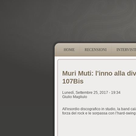
HOME
RECENSIONI
INTERVIST
Muri Muti: l'inno alla di
107Bis
Lunedì, Settembre 25, 2017 - 19:34
Giulio Magliulo
All'esordio discografico in studio, la band cal
forza del rock e le sorpassa con l’hard-swing