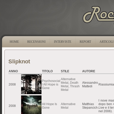
HOME
RECENSIONI
INTERVISTE
REPORT
ARTICOLI
Slipknot
ANNO
TITOLO
STILE
AUTORE
Alternative
Psychosocial
Metal
,
Death
Alessandro
2008
/ All Hope is
Riassiumia
Metal
,
Thrash
Mattedi
Gone
Metal
I nove mas
All Hope Is
Alternative
Matthias
dopo ben 4 
2008
Gone
Metal
Stepancich
Live
e il t
nel 2006).