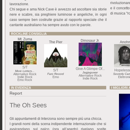
rivoluzionar
lavorazione.
e il concett
Chi segue e ama Nick Cave è avvezzo ad ascoltare sia storie
di musica "ro
nere e scabre, sia preghiere luminose e angeliche, in ogni
caso sempre ben costruite grazie al rapporto speciale che il
cantante australiano ha sempre avuto con le parole.
ROCKLINE CONSIGLIA
Mt. Zuma
Dinosaur Jr.
The Pier
Anohn
S/T
Give A Glimpe Of...
S/T
Hopeless
More Letters...
Jagjaguwar
Alternative Rock
Faro Record
Secretly Ca
Alternative Rock
Indie Rock
Emo
Elettron
Indie Rock
Emo Rock
IN EVIDENZA
I MIGLIORI
Report
The Oh Sees
Gli appuntamenti di Interzona sono sempre più una chicca.
I grandi nomi della scena indipendente internazionale che si
avvicendano sul palco (ora all’aperto) rivelano scelte