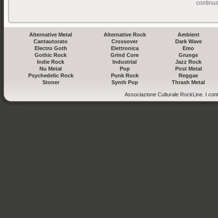
continua 
Alternative Metal
Alternative Rock
Ambient
Cantautorato
Crossover
Dark Wave
Electro Goth
Elettronica
Emo
Gothic Rock
Grind Core
Grunge
Indie Rock
Industrial
Jazz Rock
Nu Metal
Pop
Post Metal
Psychedelic Rock
Punk Rock
Reggae
Stoner
Synth Pop
Thrash Metal
Associazione Culturale RockLine. I cont