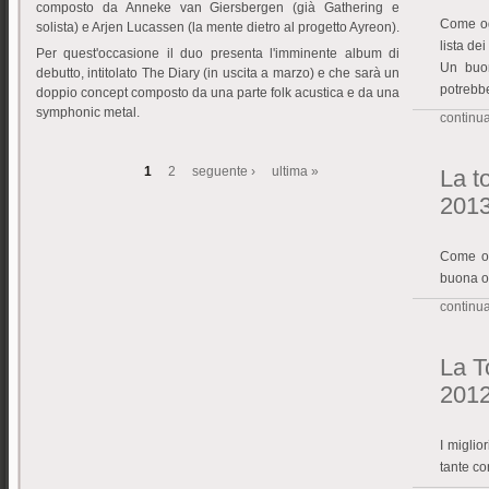
composto da Anneke van Giersbergen (già Gathering e
Come og
solista) e Arjen Lucassen (la mente dietro al progetto Ayreon).
lista de
Per quest'occasione il duo presenta l'imminente album di
Un buon
debutto, intitolato The Diary (in uscita a marzo) e che sarà un
potrebbe
doppio concept composto da una parte folk acustica e da una
symphonic metal.
continua 
1
2
seguente ›
ultima »
La to
Pagine
201
Come ogn
buona o
continua 
La To
201
I miglio
tante co