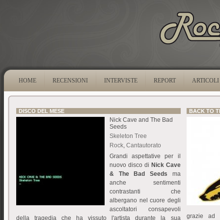
HOME
RECENSIONI
INTERVISTE
REPORT
ARTICOLI
DISCO DEL MESE
BACK TO T
Nick Cave and The Bad
Seeds
Skeleton Tree
Rock
,
Cantautorato
Grandi aspettative per il
nuovo disco di
Nick Cave
& The Bad Seeds
ma
anche sentimenti
contrastanti che
albergano nel cuore degli
ascoltatori consapevoli
grazie ad 
della tragedia che ha vissuto l'artista durante la sua