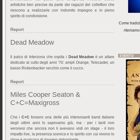
artistiche ben precise da parte dei ragazzi del collettivo che
riescono a realizzarle con indomito impegno e in pieno
spirito di condivisione.
Come tradizi
Report
riteniamo
Dead Meadow
EVENTO
Il palco di Interzona che ospita i
Dead Meadow
è un altare
dedicato al culto degli anni '70: ampli Orange, Telecaster, un
basso Rickenbacker vecchio come il cucco.
Report
Miles Cooper Seaton &
C+C=Maxigross
Che i
C+C
fossero una delle più interessanti band italiane
degli ultimi anni lo sapevamo già, ma - per i tanti non
veronesi che ancora non li avevano visti on stage - il loro
impatto live, la presenza scenica e lo spirito con cui vivono lo
show è qualcosa di davvero debordante.