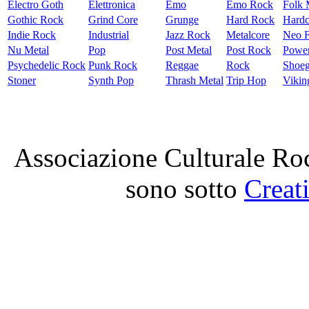
Electro Goth
Elettronica
Emo
Emo Rock
Folk 
Gothic Rock
Grind Core
Grunge
Hard Rock
Hardc
Indie Rock
Industrial
Jazz Rock
Metalcore
Neo F
Nu Metal
Pop
Post Metal
Post Rock
Power
Psychedelic Rock
Punk Rock
Reggae
Rock
Shoe
Stoner
Synth Pop
Thrash Metal
Trip Hop
Vikin
Associazione Culturale Roc
sono sotto
Creat