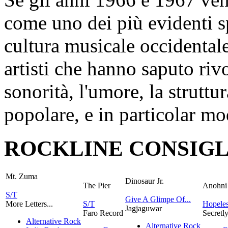
come uno dei più evidenti sp
cultura musicale occidentale
artisti che hanno saputo ri
sonorità, l'umore, la struttu
popolare, e in particolar m
ROCKLINE CONSIGL
Mt. Zuma
Dinosaur Jr.
The Pier
Anohni
S/T
Give A Glimpe Of...
More Letters...
S/T
Hopeles
Jagjaguwar
Faro Record
Secretl
Alternative Rock
Alternative Rock