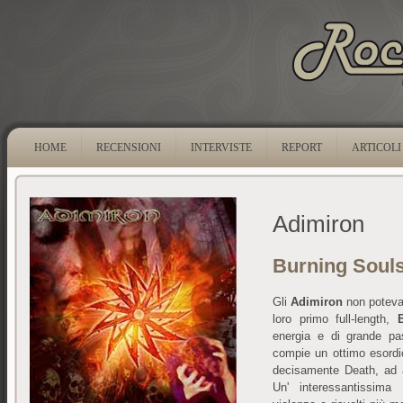
HOME
RECENSIONI
INTERVISTE
REPORT
ARTICOLI
Adimiron
Burning Soul
Gli
Adimiron
non potevano
loro primo full-length,
energia e di grande pa
compie un ottimo esordi
decisamente Death, ad a
Un' interessantissima