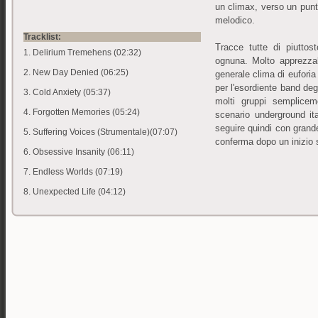
un climax, verso un punto
melodico.
Tracklist:
Tracce tutte di piuttos
1. Delirium Tremehens (02:32)
ognuna. Molto apprezzab
2. New Day Denied (06:25)
generale clima di euforia
per l'esordiente band deg
3. Cold Anxiety (05:37)
molti gruppi semplice
4. Forgotten Memories (05:24)
scenario underground i
seguire quindi con grande
5. Suffering Voices (Strumentale)(07:07)
conferma dopo un inizio 
6. Obsessive Insanity (06:11)
7. Endless Worlds (07:19)
8. Unexpected Life (04:12)