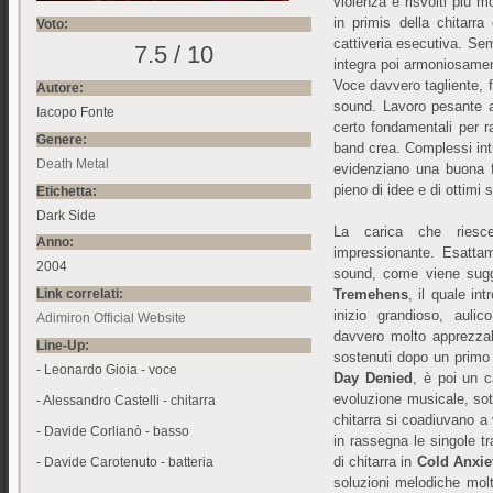
violenza e risvolti più m
in primis della chitarr
Voto:
cattiveria esecutiva. Sem
7.5 / 10
integra poi armoniosamen
Voce davvero tagliente, fu
Autore:
sound. Lavoro pesante a
Iacopo Fonte
certo fondamentali per ra
Genere:
band crea. Complessi intr
Death Metal
evidenziano una buona 
pieno di idee e di ottimi s
Etichetta:
Dark Side
La carica che riesc
Anno:
impressionante. Esattam
2004
sound, come viene sugge
Link correlati:
Tremehens
, il quale in
inizio grandioso, aulic
Adimiron Official Website
davvero molto apprezzabi
Line-Up:
sostenuti dopo un primo 
- Leonardo Gioia - voce
Day Denied
, è poi un c
evoluzione musicale, sott
- Alessandro Castelli - chitarra
chitarra si coadiuvano 
- Davide Corlianò - basso
in rassegna le singole tr
di chitarra in
Cold Anxie
- Davide Carotenuto - batteria
soluzioni melodiche molt